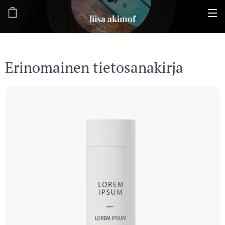
liisa akimof
Erinomainen tietosanakirja